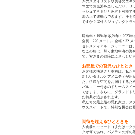
きのスタイリストや美容のエキ
マエで蒸気浴を楽しんだり、リ
ッシュできるひと泳ぎも可能で
海の上で運動もできます。汗を
ですか？屋外のジョギングトラ
建造年：1994年 改装年：2023年
全長：220 メートル 全幅：32 
セレスティアル・ジャーニーは
なこの船は、輝く東地中海の海を
て、皆さまの冒険にふさわしい
お部屋での贅沢なひととき
お客様の快適さと幸福は、私たち
新しいタオルとアメニティが用意
た、快適な空間をお届けするた
バルコニー付きのドリームスイー
できます。さらに、グランドド
た特典が追加されます。
私たちの最上級の隠れ家は、ス
ウススイートで、特別な機会に
期待を超えるひとときを
夕食前のモヒート（またはモク
クが何であれ、パノラマの海の