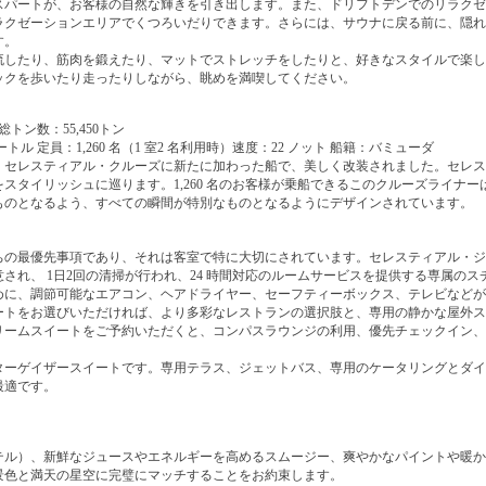
スパートが、お客様の自然な輝きを引き出します。また、ドリフトデンでのリラクゼ
ラクゼーションエリアでくつろいだりできます。さらには、サウナに戻る前に、隠れ
す。
流したり、筋肉を鍛えたり、マットでストレッチをしたりと、好きなスタイルで楽し
ックを歩いたり走ったりしながら、眺めを満喫してください。
 総トン数：55,450トン
メートル 定員：1,260 名（1 室2 名利用時）速度：22 ノット 船籍：バミューダ
、セレスティアル・クルーズに新たに加わった船で、美しく改装されました。セレス
スタイリッシュに巡ります。1,260 名のお客様が乗船できるこのクルーズライナ
ものとなるよう、すべての瞬間が特別なものとなるようにデザインされています。
の最優先事項であり、それは客室で特に大切にされています。セレスティアル・ジャ
され、 1日2回の清掃が行われ、24 時間対応のルームサービスを提供する専属の
めに、調節可能なエアコン、ヘアドライヤー、セーフティーボックス、テレビなどが
トをお選びいただければ、より多彩なレストランの選択肢と、専用の静かな屋外スペ
リームスイートをご予約いただくと、コンパスラウンジの利用、優先チェックイン、
ターゲイザースイートです。専用テラス、ジェットバス、専用のケータリングとダイ
最適です。
テル）、新鮮なジュースやエネルギーを高めるスムージー、爽やかなパイントや暖か
景色と満天の星空に完璧にマッチすることをお約束します。