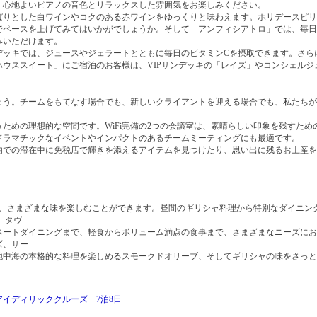
、心地よいピアノの音色とリラックスした雰囲気をお楽しみください。
ぱりとした白ワインやコクのある赤ワインをゆっくりと味わえます。ホリデースピリ
でペースを上げてみてはいかがでしょうか。そして「アンフィシアトロ」では、毎日
みいただけます。
デッキでは、ジュースやジェラートとともに毎日のビタミンCを摂取できます。さら
ハウススイート」にご宿泊のお客様は、VIPサンデッキの「レイズ」やコンシェルジ
ょう。チームをもてなす場合でも、新しいクライアントを迎える場合でも、私たちが
ための理想的な空間です。WiFi完備の2つの会議室は、素晴らしい印象を残すた
ドラマチックなイベントやインパクトのあるチームミーティングにも最適です。
内での滞在中に免税店で輝きを添えるアイテムを見つけたり、思い出に残るお土産を
り、さまざまな味を楽しむことができます。昼間のギリシャ料理から特別なダイニン
 タヴ
ベートダイニングまで、軽食からボリューム満点の食事まで、さまざまなニーズにお
ズ、サー
地中海の本格的な料理を楽しめるスモークドオリーブ、そしてギリシャの味をさっと
イディリッククルーズ 7泊8日