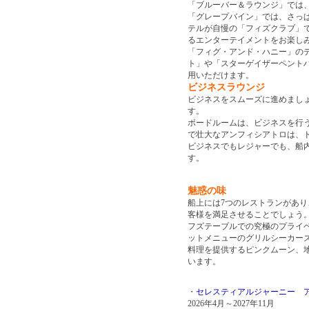
「ブルーバー＆ラウンジ」では
「グレープバイン」では、さっ
テルが自慢の「フィズクラブ」
るエンターテイメントをお楽し
「フィグ・アンド・ハニー」の
ト」や「スターゲイザーペント
用いただけます。
ビジネスラウンジ
ビジネスをスムーズに進めまし
す。
ボードルームは、ビジネスを行う
で壮大なアンフィシアトロは、
ビジネスでもレジャーでも、船
す。
魅惑の味
船上には7つのレストランがあ
客様を満足させることでしょう。
フズテーブルでの究極のプライ
ットメニューのグリルシーカー
料理を提供するピンクムーン、
います。
・
セレスティアルジャーニー ア
2026年4月～2027年11月