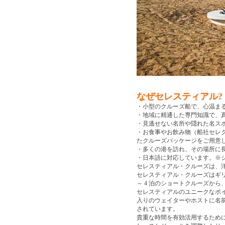
なぜセレスティアル?
・小型のクルーズ船で、心温ま
・地域に精通した専門知識で、
・見逃せない名所や隠れた名ス
・お食事やお飲み物（船社セレク
たクルーズパッケージをご用意
・多くの港を訪れ、その場所に
・日本語に対応しています。※
セレスティアル・クルーズは、
セレスティアル・クルーズはギ
～ 4 泊のショートクルーズか
セレスティアルのユニークなポ
入りのウェイターやホストに名前
されています。
貴重な時間を有効活用するため