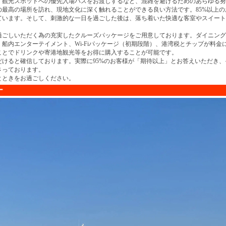
、観光スポットへの優先入場パスをお渡しするなど、混雑を避けるためのあらゆる努
の最高の場所を訪れ、現地文化に深く触れることができる良い方法です。85%以上
ています。そして、刺激的な一日を過ごした後は、落ち着いた快適な客室やスイート
過ごしいただく為の充実したクルーズパッケージをご用意しております。ダイニング
船内エンターテイメント、Wi-Fiパッケージ（初期段階）、港湾税とチップが料金
ことでドリンクや寄港地観光等をお得に購入することが可能です。
けると確信しております。実際に95%のお客様が「期待以上」とお答えいただき、
さっております。
とときをお過ごしください。
ー