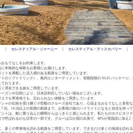
｜
セレスティアル・ジャーニー
｜
セレスティアル・ディスカバリー
｜
るおもてなしをお約束します。
真に本格的な体験をお客様にお届けします。
ポットを満載した没入感のある航路をご用意しています。
トのソフトドリンク）、船内エンターティメント、初期段階の Wi-Fi パッケージ
しております。
長く滞在できる旅をご用意しています。
シーズンや日程により、日本語対応していない場合がございます。
洋上でも寄港地でも、忘れられない体験をご用意しています。
リシャの伝統を受け継ぐ小型船のクルーズ会社であり、心温まるおもてなしと多彩な
ら、7 泊、14 泊以上の長期の航路まで、お客様の旅のハイライトになると自信を持っ
イントは、船に乗り込んだ瞬間からはっきりと感じられます。私たちのホスピタリテ
で呼ばれるのも日常の一部です。クルーは32か国の出身で、40%が母国語に加え2 ～
に、多くの寄港地を訪れる航路をご用意しています。できるだけ多くの地域を訪れる