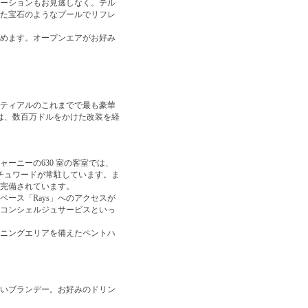
ーションもお見逃しなく。テル
た宝石のようなプールでリフレ
めます。オープンエアがお好み
ティアルのこれまでで最も豪華
ーは、数百万ドルをかけた改装を経
ーニーの630 室の客室では、
スチュワードが常駐しています。ま
完備されています。
ース「Rays」へのアクセスが
コンシェルジュサービスといっ
ニングエリアを備えたペントハ
いブランデー。お好みのドリン