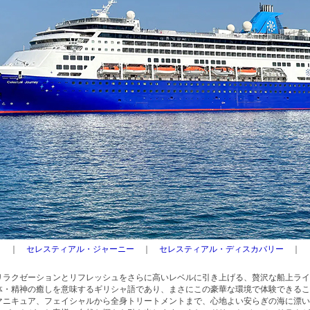
｜
セレスティアル・ジャーニー
｜
セレスティアル・ディスカバリー
｜
リラクゼーションとリフレッシュをさらに高いレベルに引き上げる、贅沢な船上ライ
体・精神の癒しを意味するギリシャ語であり、まさにこの豪華な環境で体験できるこ
ニキュア、フェイシャルから全身トリートメントまで、心地よい安らぎの海に漂いましょ