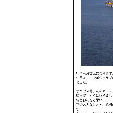
いつもお世話になります
先日は マンボウクラブ
ました。
サクセス号、花のオラ
帰国後 すぐに鉢植えし
告とお礼をと思い メー
花の大きなことと、色彩
す。