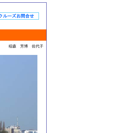
稲森 芳博 佐代子