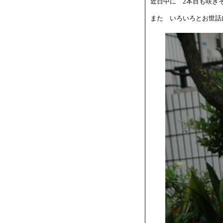
近日中に 2本目も咲き
また いろいろとお世話