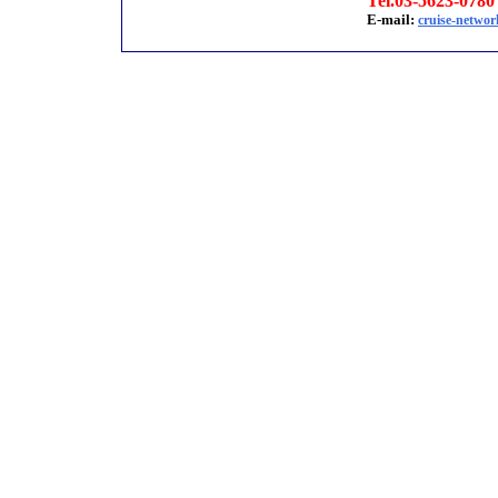
Tel.03-5623-0780
E-mail:
cruise-networ