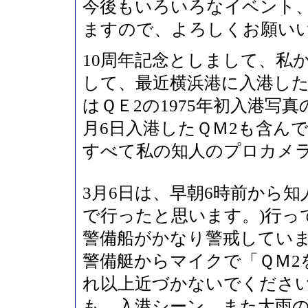
今後もいろいろなイベント
ますので、よろしくお願い
10周年記念としまして、私
して、最近横浜港に入港し
はＱＥ2の1975年初入港写
月6日入港したＱＭ2も含ん
すべて私の知人のプロカメ
3月6日は、早朝6時前から
で行ったと思います。)行っ
警備船がかなり警戒していま
警備艇からマイクで「ＱＭ2
れ以上近づかないでくださ
も、入港シーン、また大雨の