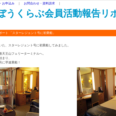
・お申込み
｜
お問合わせ・資料請求
｜
ぼうくらぶ会員活動報告リ
ポート 「スターレジェント号に初乗船」
いた、スターレジェント号に初乗船してみました。
港天王山フェリーターミナルへ。
始まり、
号に早速乗船！