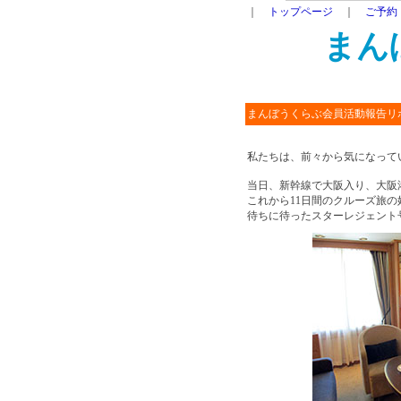
｜
トップページ
｜
ご予約
まん
まんぼうくらぶ会員活動報告リ
私たちは、前々から気になって
当日、新幹線で大阪入り、大阪
これから11日間のクルーズ旅の
待ちに待ったスターレジェント