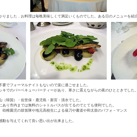
かりました．お料理は毎晩美味しくて満足いくものでした。ある日のメニューを紹
不要でフォーマルナイトもないので楽に過ごせました。
ッキでのバーベキューパーティーがあり、寒さに震えながらの夜のひとときでした
山（韓国）・佐世保・鹿児島・新宮・清水でした。
にあり市内までは無料のシャトルバスが出てるのでとても便利でした。
、幼稚園児の鼓笛隊や地元高校生による薙刀や書道や和太鼓のパフォ－マンス
。
感動を与えてくれて良い思い出が出来ました。