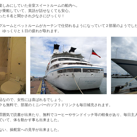
楽しみにしていた全室スイートルームの船内へ。
が乗船していて、英語が話せなくても安心。
った６名と聞かされ少なさにびっくり！
グルームとベットルームがカーテンで仕切れるようになっていて２部屋のようでし
、ゆっくりと１日の疲れが取れます。
品なので、女性には喜ばれるでしょう。
クも無料で、部屋のミニバーのソフトドリンクも毎日補充されます。
雰囲気で読書が出来たり、無料でコーヒーやサンドイッチ等の軽食があり、毎日主
ていて、体を動かす事も出来ました。
ない、操舵室への見学が出来ました。