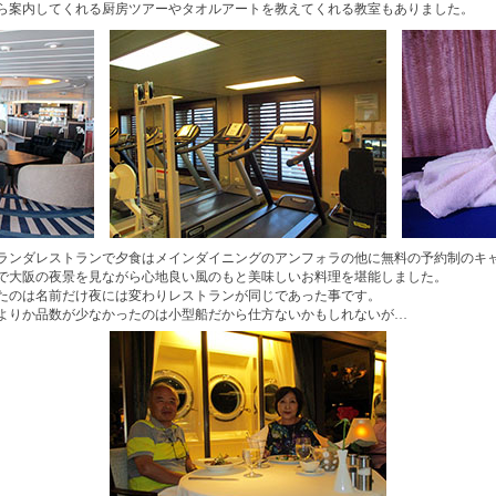
ら案内してくれる厨房ツアーやタオルアートを教えてくれる教室もありました。
ランダレストランで夕食はメインダイニングのアンフォラの他に無料の予約制のキ
で大阪の夜景を見ながら心地良い風のもと美味しいお料理を堪能しました。
たのは名前だけ夜には変わりレストランが同じであった事です。
よりか品数が少なかったのは小型船だから仕方ないかもしれないが…