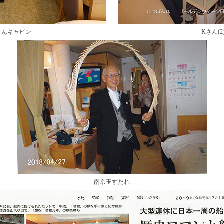
さんキャビン
Kさん(2
南京玉すだれ