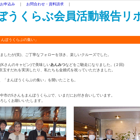
お申込み
｜
お問合わせ・資料請求
｜
ぼうくらぶ会員活動報告リ
まんぼうくらぶの集い」
ましたが
(
笑
)
、ご丁寧なフォローを頂き、楽しいクルーズでした。
(
Kさんのキャビン
)
で美味しい
あんみつ
などをご馳走になりました。
(
２回
)
京玉すだれを実演したり、私たちも金婚式を祝っていただきました。
、「まんぼうくらぶの集い」を開いたことも。
中市のSさんもまんぼうくらぶで、いまだにお付き合いしています。
ろしくお願いいたします。