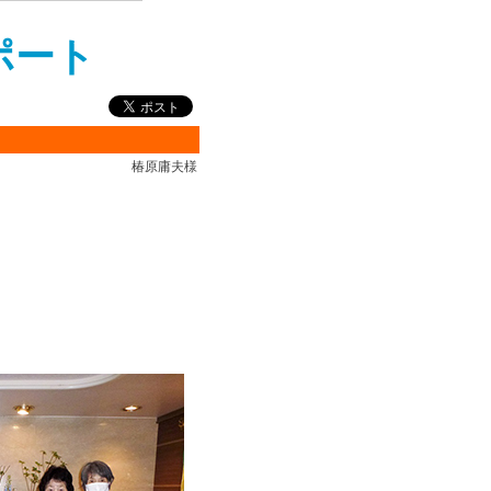
ポート
椿原庸夫様