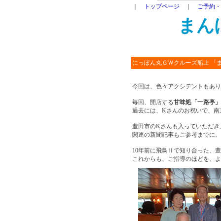
｜
トップページ
｜
ご予約・
まん
にっぽん丸ＧＷクルーズ船上 「
今回は、色々アクシデントもあり
毎回、開店する
甘味処「一路亭」
過去には、Kさんのお祝いで、南
豊田市のKさんも入っていただき
関連の新聞記事もご参考までに。
10
年前に飛鳥Ⅱで知り合った、豊
これからも、ご指導のほどを、よ