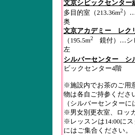
文京シビックセンター
2
多目的室（213.36m
）
奥
文京アカデミー レク
2
（195.5m
鏡付）…シビ
左
シルバーセンター シ
ビックセンター4階
※施設内でお茶のご用
物は各自ご持参くださ
（シルバーセンターに
※男女別更衣室、ロッ
※レッスンは14:00に
にはご集合ください。