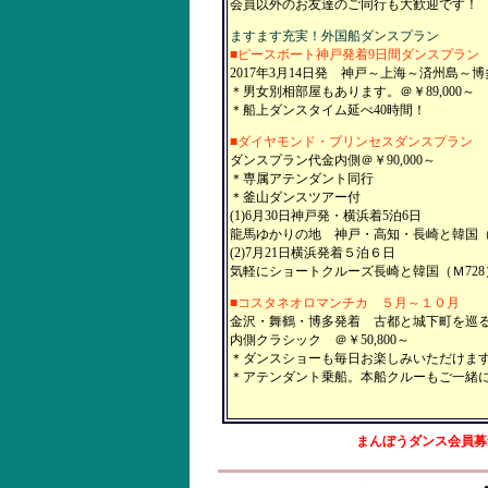
会員以外のお友達のご同行も大歓迎です！
ますます充実！外国船ダンスプラン
■ピースボート神戸発着9日間ダンスプラン
2017年3月14日発 神戸～上海～済州島
＊男女別相部屋もあります。＠￥89,000～
＊船上ダンスタイム延べ40時間！
■ダイヤモンド・プリンセスダンスプラン
ダンスプラン代金内側＠￥90,000～
＊専属アテンダント同行
＊釜山ダンスツアー付
(1)6月30日神戸発・横浜着5泊6日
龍馬ゆかりの地 神戸・高知・長崎と韓国（Ｍ
(2)7月21日横浜発着５泊６日
気軽にショートクルーズ長崎と韓国（Ｍ728
■コスタネオロマンチカ ５月～１０月
金沢・舞鶴・博多発着 古都と城下町を巡
内側クラシック ＠￥50,800～
＊ダンスショーも毎日お楽しみいただけま
＊アテンダント乗船。本船クルーもご一緒
まんぼうダンス会員募