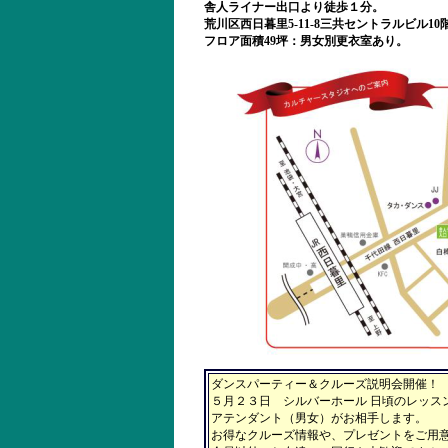
舎人ライナー出口より徒歩１分。
荒川区西日暮里5-11-8三共セントラルビル10
フロア面積49坪：男女別更衣室あり。
ダンスパーティー＆クルーズ説明会開催！
５月２３日 シルバーホール 日頃のレッス
アテンダント（男女）がお相手します。
お得なクルーズ情報や、プレゼントをご用