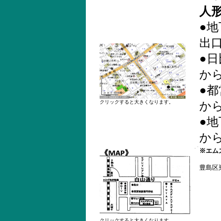
人
●
出
●
から
●
クリックすると大きくなります。
から
●地
から
※エム
豊島区巣
クリックすると大きくなります。