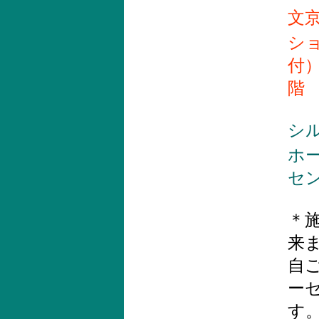
文
ショ
付
階
シ
ホー
セ
＊
来
自
ー
す