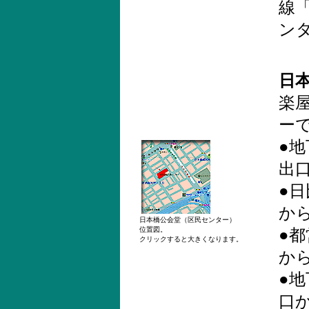
線
ン
日
楽
ー
●
出
●
から
日本橋公会堂（区民センター）
位置図。
●
クリックすると大きくなります。
から
●
口