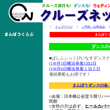
｜
トップページ
｜
ご予約・お申込み
まんぼう
ダンスの
■ぱしふぃっくびいなすダンス
(1)9月5日横浜発着1泊2日
(2)9月6日横浜発着１泊２日
連続乗船もお得です！
まんぼうダンスの会
○会場：日本橋公会堂５階リハ
民館
○女性の方は必ず、
ヒールカバー