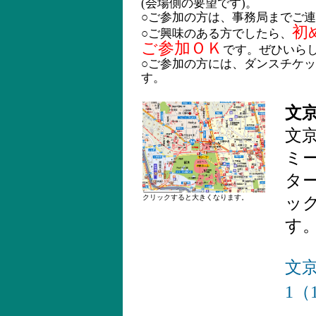
(会場側の要望です)。
○ご参加の方は、事務局までご
初
○ご興味のある方でしたら、
ご参加ＯＫ
です。ぜひいら
○ご参加の方には、ダンスチケ
す。
文
文
ミ
タ
クリックすると大きくなります。
ッ
す
文
1（1