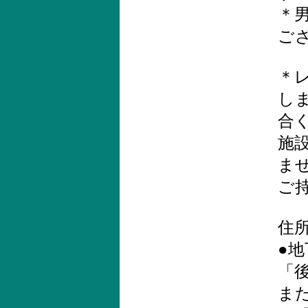
＊
ご
＊レ
しま
合
施
ま
ご
住所
●
「
ま