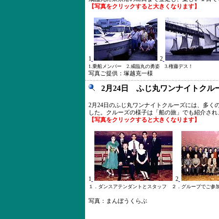
【写真をクリックすると大きくなります】
1
2
1.乗船メンバー 2.咸臨丸の勇姿 3.権藤デス！
写真ご提供：塚越克一様
2月24日 ふじ丸ワンナイトクル
2月24日のふじ丸ワンナイトクルーズには、多
した。クルーズの様子は「船の旅」でも紹介され
【写真をクリックすると大きくなります】
1
2
１．ダンスアテンダントとスタッフ ２．グループでご参
写真：まんぼうくらぶ