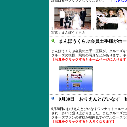
詳細は右をクリックしてください。→→→
1
2
写真：まんぼうくらぶ
まんぼうくらぶ会員土手様がホー
まんぼうくらぶ会員の土手一正様が、クルーズを
クルーズの模様、飛鳥の写真などがあります。キ
【写真をクリックするとホームページに入ります
9月30日 おりえんとびいなす
9月30日のおりえんとびいなすワンナイトクル
され、多いに盛り上がりました。またクルーズに
クルーズファンの皆様が船内見学やフルコースラ
【写真をクリックすると大きくなります】