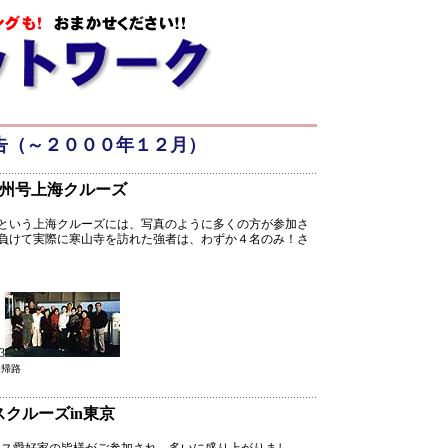
告（～２０００年１２月）
日 蘇州号上海クルーズ
！という上海クルーズには、写真のように多くの方が参加さ
負けて実際に寒山寺を訪れた強者は、わずか４名のみ！さ
3
て帰路
ンスクルーズin東京