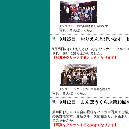
ダンスクルーズに参加された皆様です
写真：まんぼうくらぶ
9月25日 おりえんとびいなす
9月25日のおりえんとびいなすワンナイトクル
され、多いに盛り上がりました。
【写真をクリックすると大きくなります】
ダンスアテンダントの田中先生を囲んで
写真：まんぼうくらぶ
9月12日 まんぼうくらぶ第10
第10回おしゃべり会の模様をパノラマ写真でご
の矢野様です。最新クルーズ情報あり、お茶あり
てみませんか。
【写真をクリックすると大きくなります】