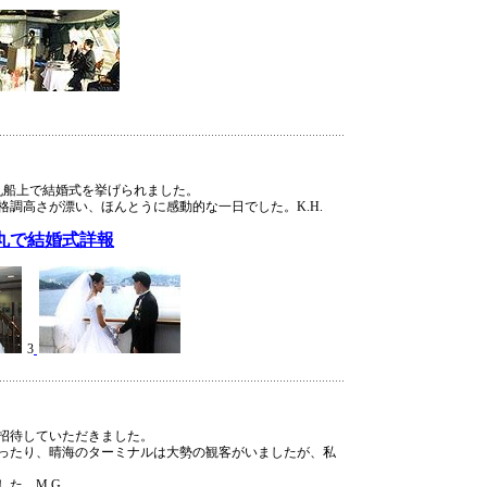
丸船上で結婚式を挙げられました。
調高さが漂い、ほんとうに感動的な一日でした。K.H.
丸で結婚式詳報
3
招待していただきました。
ったり、晴海のターミナルは大勢の観客がいましたが、私
た。M.G.