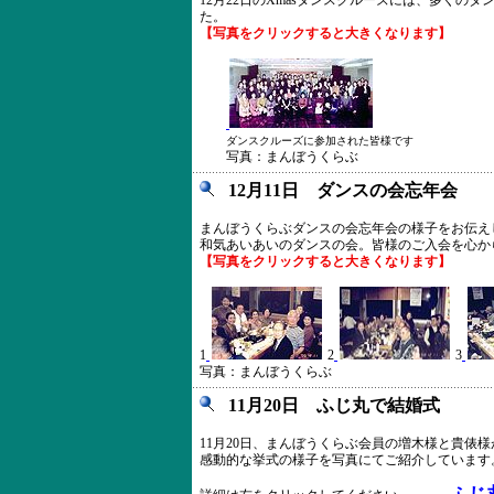
12月22日のXmasダンスクルーズには、多くの
た。
【写真をクリックすると大きくなります】
ダンスクルーズに参加された皆様です
写真：まんぼうくらぶ
12月11日 ダンスの会忘年会
まんぼうくらぶダンスの会忘年会の様子をお伝え
和気あいあいのダンスの会。皆様のご入会を心か
【写真をクリックすると大きくなります】
1
2
3
写真：まんぼうくらぶ
11月20日 ふじ丸で結婚式
11月20日、まんぼうくらぶ会員の増木様と貴俵
感動的な挙式の様子を写真にてご紹介しています
ふじ