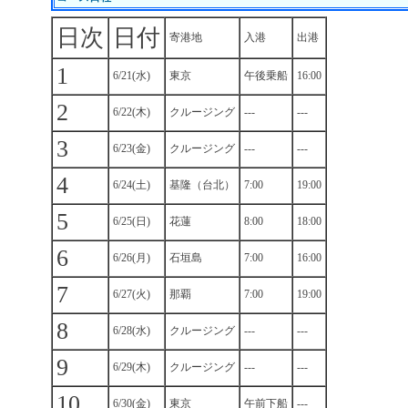
日次
日付
寄港地
入港
出港
1
6/21(水)
東京
午後乗船
16:00
2
6/22(木)
クルージング
---
---
3
6/23(金)
クルージング
---
---
4
6/24(土)
基隆（台北）
7:00
19:00
5
6/25(日)
花蓮
8:00
18:00
6
6/26(月)
石垣島
7:00
16:00
7
6/27(火)
那覇
7:00
19:00
8
6/28(水)
クルージング
---
---
9
6/29(木)
クルージング
---
---
10
6/30(金)
東京
午前下船
---