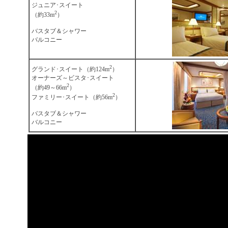
ジュニア･スイート
2
（約33m
）
バスタブ＆シャワー
バルコニー
2
グランド･スイート（約124m
）
オーナーズ～ビスタ･スイート
2
（約49～66m
）
2
ファミリー･スイート（約56m
）
バスタブ＆シャワー
バルコニー