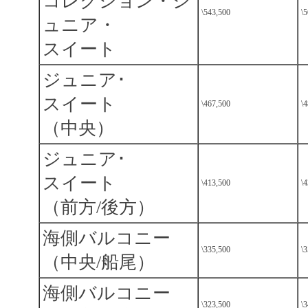
コレクション・ジ
\543,500
\
ュニア・
スイート
ジュニア･
スイート
\467,500
\
（中央）
ジュニア･
スイート
\413,500
\
（前方/後方）
海側バルコニー
\335,500
\
（中央/船尾）
海側バルコニー
\323,500
\