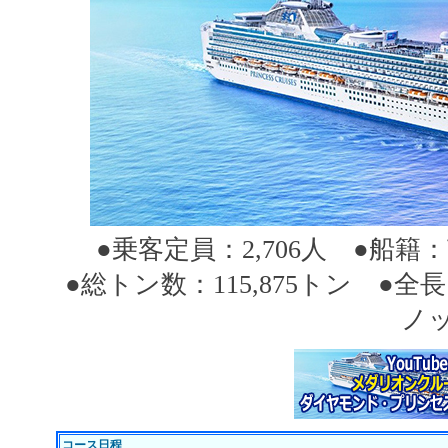
●乗客定員：2,706人 ●船籍：
●総トン数：115,875トン ●全長
ノッ
コース日程