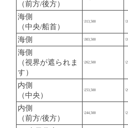
（前方/後方）
海側
\313,500
\
（中央/船首）
海側
\303,500
\
海側
（視界が遮られま
\262,500
\
す）
内側
\253,500
\
（中央）
内側
\244,500
\
（前方/後方）