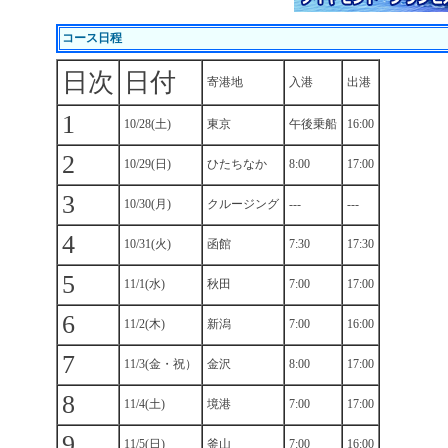
コース日程
日次
日付
寄港地
入港
出港
1
10/28(土)
東京
午後乗船
16:00
2
10/29(日)
ひたちなか
8:00
17:00
3
10/30(月)
クルージング
---
---
4
10/31(火)
函館
7:30
17:30
5
11/1(水)
秋田
7:00
17:00
6
11/2(木)
新潟
7:00
16:00
7
11/3(金・祝）
金沢
8:00
17:00
8
11/4(土)
境港
7:00
17:00
9
11/5(日)
釜山
7:00
16:00