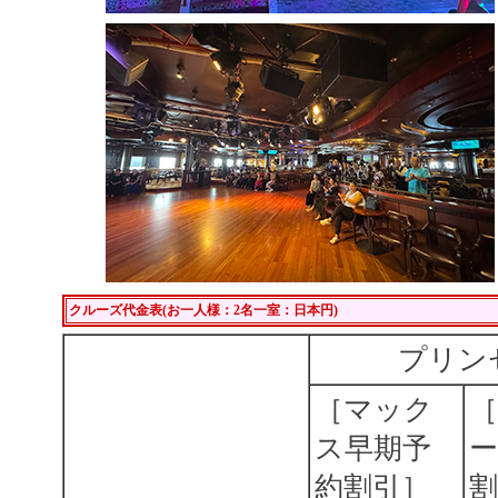
クルーズ代金表(お一人様：2名一室：日本円)
プリン
［マック
ス早期予
ー
約割引］
割