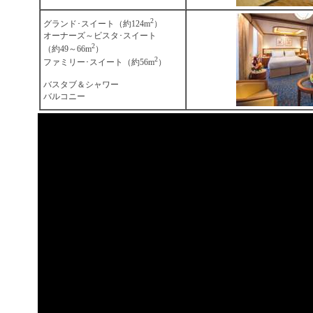
2
グランド･スイート（約124m
）
オーナーズ～ビスタ･スイート
2
（約49～66m
）
2
ファミリー･スイート（約56m
）
バスタブ＆シャワー
バルコニー