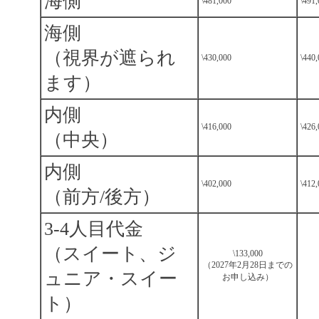
海側
\481,000
\491
海側
（視界が遮られ
\430,000
\440
ます）
内側
\416,000
\426
（中央）
内側
\402,000
\412
（前方/後方）
3-4人目代金
（スイート、ジ
\133,000
（2027年2月28日までの
ュニア・スイー
お申し込み）
ト）