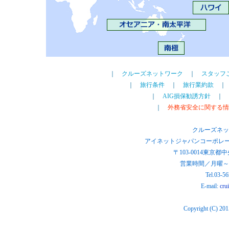
｜
クルーズネットワーク
｜
スタッフ
｜
旅行条件
｜
旅行業約款
｜
AIG損保勧誘方針
｜
｜
外務省安全に関する情
クルーズネット
アイネットジャパンコーポレー
〒103-0014東京都
営業時間／月曜～金曜0
Tel.03-5
E-mail:
cru
Copyright (C) 2015