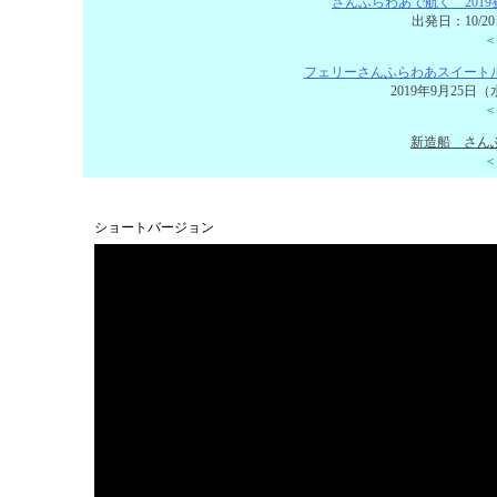
さんふらわあで航く 2019昼
出発日：10/2
＜
フェリーさんふらわあスイート
2019年9月25日
＜
新造船 さん
＜
ショートバージョン