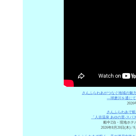
さんふらわあがつなぐ地域の魅力
―球磨川を通じて
2026年
さんふらわあで航
「人吉温泉 あゆの里-スパ
船中2泊・現地ホテ
2026年8月20日(木) / 9