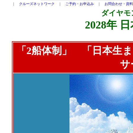
｜
クルーズネットワーク
｜
ご予約・お申込み
｜
お問合わせ・資料
ダイヤモ
2028年
「2船体制」 「日本生
サ