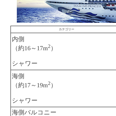
カテゴリー
内側
2
（約16～17m
）
シャワー
海側
2
（約17～19m
）
シャワー
海側バルコニー