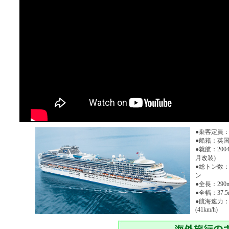
●乗客定員：2
●船籍：英
●就航：2004
月改装)
●総トン数：1
ン
●全長：290
●全幅：37.5
●航海速力：
(41km/h)