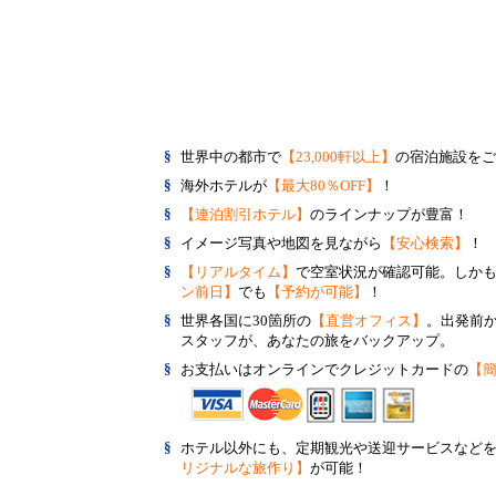
§
世界中の都市で
【23,000軒以上】
の宿泊施設をご
§
海外ホテルが
【最大80％OFF】
！
§
【連泊割引ホテル】
のラインナップが豊富！
§
イメージ写真や地図を見ながら
【安心検索】
！
§
【リアルタイム】
で空室状況が確認可能。しか
ン前日】
でも
【予約が可能】
！
§
世界各国に30箇所の
【直営オフィス】
。出発前
スタッフが、あなたの旅をバックアップ。
§
お支払いはオンラインでクレジットカードの
【
§
ホテル以外にも、定期観光や送迎サービスなど
リジナルな旅作り】
が可能！