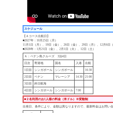
スケジュール
【Ａコース出航日】
■2027年：10月25日（月）
11月1日（月）、19日（金）、26日（金）、29日（月）、12月6日
■2028年：1月21日（金）、2月1日（火）、12日（土）
Ａ：ペナン島クルーズ 3泊4日
日次
寄港地
国名
入港
出航
1日目
シンガポール
シンガポール
16:30
2日目
ペナン
マレーシア
14:30
21:00
3日目
終日航海
4日目
シンガポール
シンガポール
7:00
■２名利用のお1人様の料金（米ドル）※変動制
出発日、条件により、金額は異なりますので、最新料金はお問い