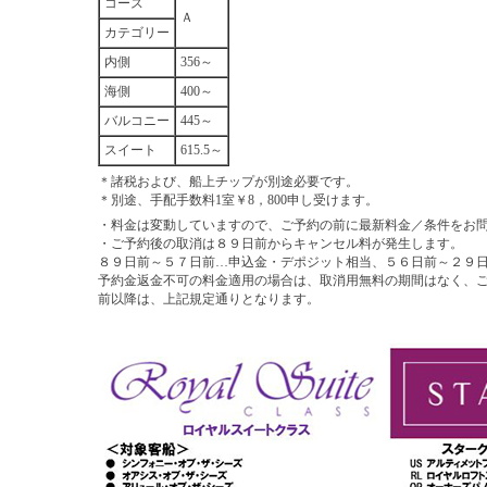
コース
Ａ
カテゴリー
内側
356～
海側
400～
バルコニー
445～
スイート
615.5～
＊諸税および、船上チップが別途必要です。
＊別途、手配手数料1室￥8，800申し受けます。
・料金は変動していますので、ご予約の前に最新料金／条件をお
・ご予約後の取消は８９日前からキャンセル料が発生します。
８９日前～５７日前…申込金・デポジット相当、５６日前～２９
予約金返金不可の料金適用の場合は、取消用無料の期間はなく、
前以降は、上記規定通りとなります。