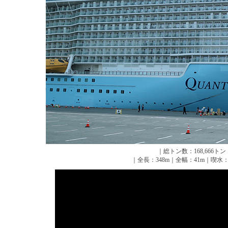
｜総トン数：168,666ト
｜全長：348m｜全幅：41m｜喫水：8