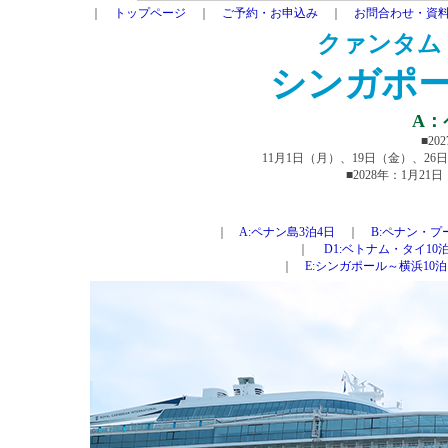
｜
トップページ
｜
ご予約・お申込み
｜
お問合わせ・資
クァンタム
シンガポ
A：
■20
11月1日（月）、19日（金）、26
■2028年：1月2
｜
A:ペナン島3泊4日
｜
B:ペナン・プ
｜
D1:ベトナム・タイ10泊
｜
E:シンガポール～横浜10泊