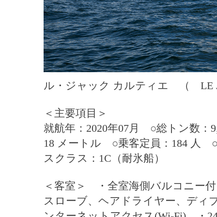
ル・ジャック カルティエ （ LE JAC
＜主要項目＞
就航年：2020年07月 ○総トン数：9
18 メートル ○乗客定員：184 人
スクラス：1C（耐氷船）
＜客室＞ ・全室海側バルコニー付
スローブ、ヘアドライヤー、ディ
ンターネットアクセス(Wi-Fi) 