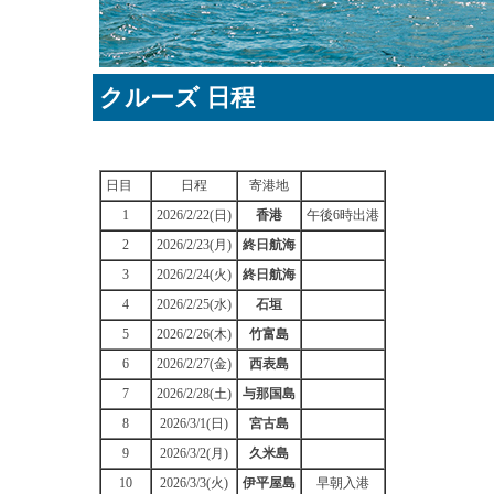
クルーズ 日程
日目
日程
寄港地
1
2026/2/22(日)
香港
午後6時出港
2
2026/2/23(月)
終日航海
3
2026/2/24(火)
終日航海
4
2026/2/25(水)
石垣
5
2026/2/26(木)
竹富島
6
2026/2/27(金)
西表島
7
2026/2/28(土)
与那国島
8
2026/3/1(日)
宮古島
9
2026/3/2(月)
久米島
10
2026/3/3(火)
伊平屋島
早朝入港