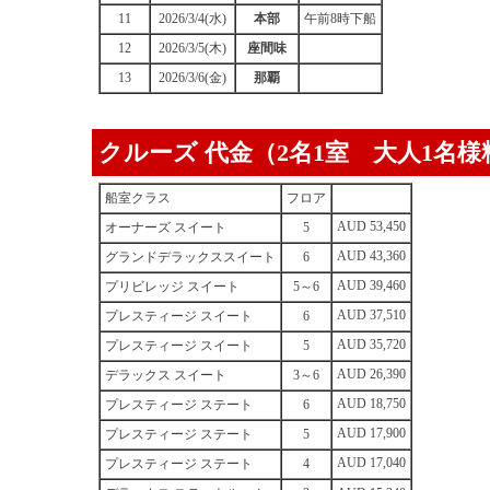
11
2026/3/4(水)
本部
午前8時下船
12
2026/3/5(木)
座間味
13
2026/3/6(金)
那覇
クルーズ 代金（2名1室 大人1名
船室クラス
フロア
AUD 53,450
オーナーズ スイート
5
AUD 43,360
グランドデラックススイート
6
AUD 39,460
プリビレッジ スイート
5～6
AUD 37,510
プレスティージ スイート
6
AUD 35,720
プレスティージ スイート
5
AUD 26,390
デラックス スイート
3～6
AUD 18,750
プレスティージ ステート
6
AUD 17,900
プレスティージ ステート
5
AUD 17,040
プレスティージ ステート
4