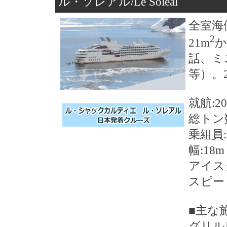
ル・ソレアル/Le Soleal
全室海
2
21m
か
話、ミ
等）。
就航:2
総トン数
乗組員:
幅:18
アイスク
スピー
■主な
グリル