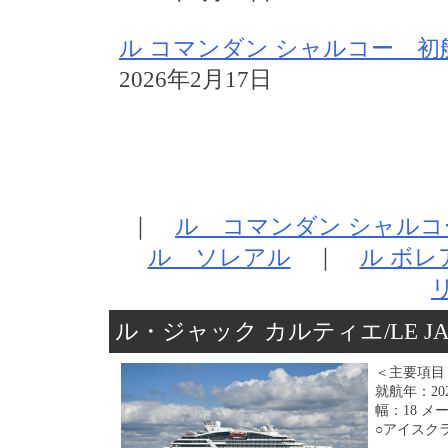
ル コマンダン シャルコー 初
2026年2月17日
｜
ル コマンダン シャルコ
ル ソレアル
｜
ル ボレ
ル・ジャック カルティエ/LE JACQ
＜主要項目
就航年：20
幅：18 メ
○アイスク