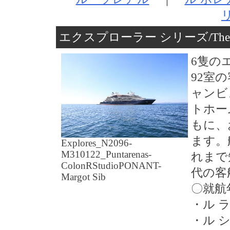
エクスプローラー シリーズ/The Pona
6隻の
92室
ャンビ
トホー
もに、
ます。
Explores_N2096-
M310122_Puntarenas-
れまで
ColonRStudioPONANT-
代の客
Margot Sib
〇就航
・ル ラペ
・ル シ