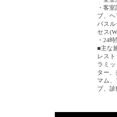
・客室
ブ、ヘ
バスル
セス(Wi
・24
■主な
レスト
ラミッ
ター、
マム、
プ、診