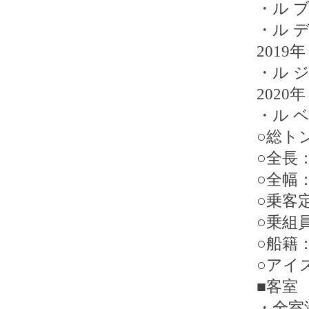
・ル ブー
・ル デュ
2019年
・ル ジャ
2020年
・ル ベロ
○総トン
○全長：
○全幅：
○乗客定
○乗組員
○船籍
○アイ
■客室
・全室