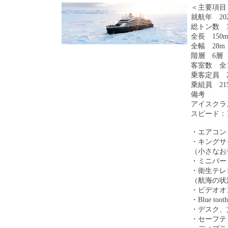
＜主要項目
就航年 20
総トン数 3
全長 150
全幅 28m
階層 6層
客室数 全1
乗客定員 2
乗組員 21
備考
アイスクラ
スピード：
・エアコン
・キングサ
（小さなお
・ミニバー
・衛生テレ
（航海の状
・ビデオオ
・Blue t
・デスク、
・セーフテ