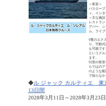
＜客室＞ 
バスローブ
ィ、インター
＜主な施設
レストラン
アバー、シ
ム、ライブ
6隻のエク
り、可動式
も可能です
というクル
ます。
92室の客
らではのア
のような船
で知らなか
◆
ル ジャック カルティエ 東
13日間
2028年3月11日～2028年3月23