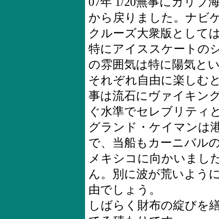
07年 1/20無事にカ
から戻りました。ナビ
クルーズ大衆版として
特にアイススケートの
の雰囲気は特に陽気と
それぞれ自由に楽しむ
事は流石にヴァイキン
ぐ水準でセレブリティ
グランド・ケイマンは
で、当船もカーニバル
メキシコに向かいまし
ん。別に波が荒いよう
由でしょう。
しばらく財布の綻びを繕