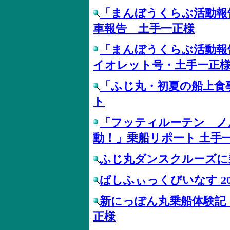
「まんぼうくらぶ活動報
車報告 土手一正様
「まんぼうくらぶ活動報
イオレット号・土手一正
「ふじ丸・初夏の船上食
ト
「フッティルーテン ノ
動！」乗船リポート 土手
ふじ丸ダンスクルーズに
ぱしふぃっくびいなす 20
新にっぽん丸乗船体験記
正様