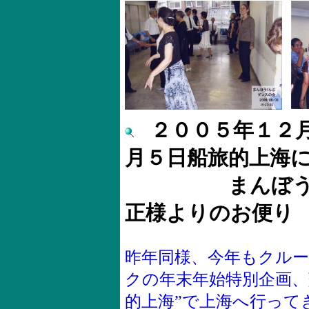
２００５年１２
月５日船旅的上海
まんぼうくら
正様よりのお便り
昨年同様、今年もクル
クの年末年始特別企画、
的上海”で上海へ行って