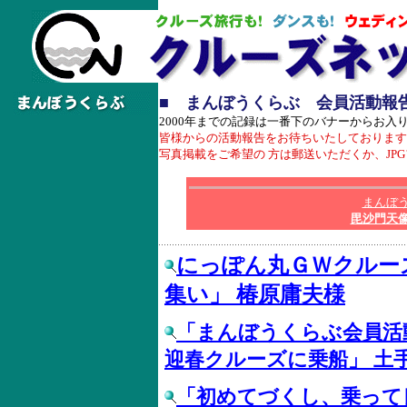
■ まんぼうくらぶ 会員活動報
2000年までの記録は一番下のバナーからお入
皆様からの活動報告をお待ちいたしております
写真掲載をご希望の 方は郵送いただくか、JP
まんぼ
毘沙門天
にっぽん丸ＧＷクルー
集い」 椿原庸夫様
「まんぼうくらぶ会員
迎春クルーズに乗船」 土
「初めてづくし、乗って良