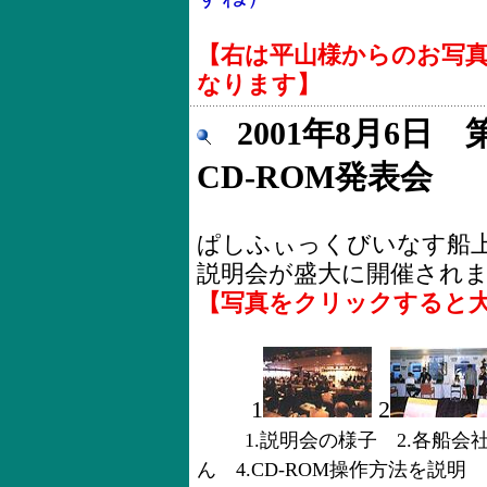
【右は平山様からのお写
なります】
2001年8月6日
CD-ROM発表会
ぱしふぃっくびいなす船上
説明会が盛大に開催され
【写真をクリックすると
1
2
1.説明会の様子 2.各船会
ん 4.CD-ROM操作方法を説明