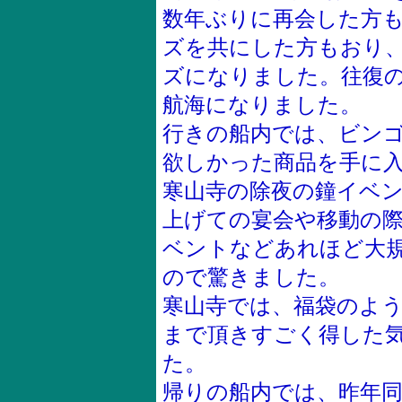
数年ぶりに再会した方
ズを共にした方もおり
ズになりました。往復
航海になりました。
行きの船内では、ビン
欲しかった商品を手に
寒山寺の除夜の鐘イベ
上げての宴会や移動の
ベントなどあれほど大
ので驚きました。
寒山寺では、福袋のよ
まで頂きすごく得した
た。
帰りの船内では、昨年