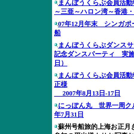
まんぼうくらぶ会員活動
～三亜～ハロン湾～香港・
07年12月年末 シンガ
船
まんぼうくらぶダンスサ
記念ダンスパーティ 実施さ
日）
まんぼうくらぶ会員活動
正様
2007年8月13日-17日
にっぽん丸 世界一周クル
年7月31日
蘇州号船旅的上海お正月