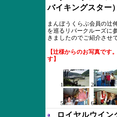
バイキングスター
まんぼうくらぶ会員の辻伸浩
を巡るリバークルーズに
きましたのでご紹介させ
【辻様からのお写真です
す】
1
2
5
6
ロイヤルウイン