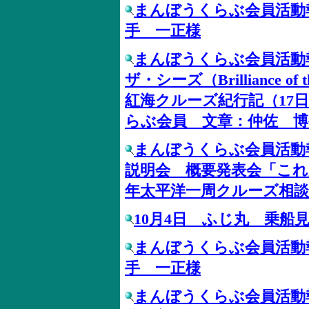
まんぼうくらぶ会員活動
手 一正様
まんぼうくらぶ会員活動
ザ・シーズ（Brilliance o
紅海クルーズ紀行記（17日間:
らぶ会員 文章：仲佐 博
まんぼうくらぶ会員活動
説明会 概要発表会「これ
年太平洋一周クルーズ相談
10月4日 ふじ丸 乗船
まんぼうくらぶ会員活動
手 一正様
まんぼうくらぶ会員活動