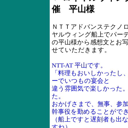
催 平山様
ＮＴＴアドバンステクノ
ヤルウィング船上でパー
の平山様から感想文とお
せていただきます。
NTT-AT 平山です。
「料理もおいしかったし
ーでいつもの宴会と
違う雰囲気で楽しかった
た。
おかげさまで、無事、参
幹事役を勤めることがで
（船上ですと遅刻者も出
すね）